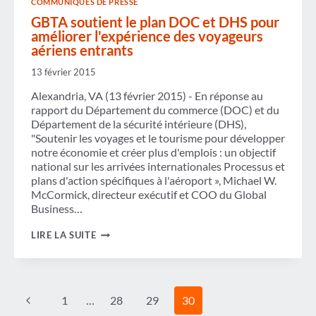
COMMUNIQUÉS DE PRESSE
DE
LA
GBTA soutient le plan DOC et DHS pour
CONCURRENCE
améliorer l'expérience des voyageurs
DES
aériens entrants
COMPAGNIES
AÉRIENNES
13 février 2015
Alexandria, VA (13 février 2015) - En réponse au
rapport du Département du commerce (DOC) et du
Département de la sécurité intérieure (DHS),
"Soutenir les voyages et le tourisme pour développer
notre économie et créer plus d'emplois : un objectif
national sur les arrivées internationales Processus et
plans d'action spécifiques à l'aéroport », Michael W.
McCormick, directeur exécutif et COO du Global
Business…
GBTA
LIRE LA SUITE
SOUTIENT
LE
PLAN
DOC
ET
Navigation
Page
1
…
28
29
30
DHS
de
POUR