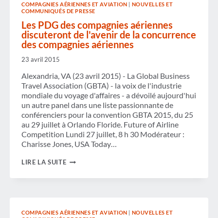
COMPAGNIES AÉRIENNES ET AVIATION
|
NOUVELLES ET
HAUT
COMMUNIQUÉS DE PRESSE
EN
BAS »
Les PDG des compagnies aériennes
DE
discuteront de l'avenir de la concurrence
LA
des compagnies aériennes
PERTURBATION
DU
23 avril 2015
TRANSPORT
AÉRIEN
Alexandria, VA (23 avril 2015) - La Global Business
DU
WEEK-
Travel Association (GBTA) - la voix de l'industrie
END
mondiale du voyage d'affaires - a dévoilé aujourd'hui
un autre panel dans une liste passionnante de
conférenciers pour la convention GBTA 2015, du 25
au 29 juillet à Orlando Floride. Future of Airline
Competition Lundi 27 juillet, 8 h 30 Modérateur :
Charisse Jones, USA Today…
LES
LIRE LA SUITE
PDG
DES
COMPAGNIES
AÉRIENNES
DISCUTERONT
DE
COMPAGNIES AÉRIENNES ET AVIATION
|
NOUVELLES ET
L'AVENIR