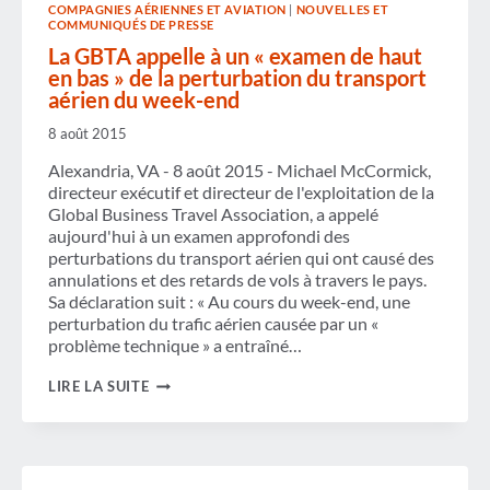
COMPAGNIES AÉRIENNES ET AVIATION
|
NOUVELLES ET
POUR
COMMUNIQUÉS DE PRESSE
ASSURER
UN
La GBTA appelle à un « examen de haut
TRANSPORT
en bas » de la perturbation du transport
AÉRIEN
aérien du week-end
SÛR
ET
8 août 2015
EFFICACE
Alexandria, VA - 8 août 2015 - Michael McCormick,
directeur exécutif et directeur de l'exploitation de la
Global Business Travel Association, a appelé
aujourd'hui à un examen approfondi des
perturbations du transport aérien qui ont causé des
annulations et des retards de vols à travers le pays.
Sa déclaration suit : « Au cours du week-end, une
perturbation du trafic aérien causée par un «
problème technique » a entraîné…
LA
LIRE LA SUITE
GBTA
APPELLE
À
UN
« EXAMEN
DE