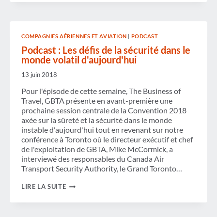
D'AFFAIRES
S'INQUIÈTENT
DE
LA
COMPAGNIES AÉRIENNES ET AVIATION
|
PODCAST
PERSPECTIVE
MENAÇANTE
Podcast : Les défis de la sécurité dans le
D'UN
monde volatil d'aujourd'hui
" AUCUN
ACCORD "
13 juin 2018
Pour l'épisode de cette semaine, The Business of
Travel, GBTA présente en avant-première une
prochaine session centrale de la Convention 2018
axée sur la sûreté et la sécurité dans le monde
instable d'aujourd'hui tout en revenant sur notre
conférence à Toronto où le directeur exécutif et chef
de l'exploitation de GBTA, Mike McCormick, a
interviewé des responsables du Canada Air
Transport Security Authority, le Grand Toronto…
PODCAST :
LIRE LA SUITE
LES
DÉFIS
DE
LA