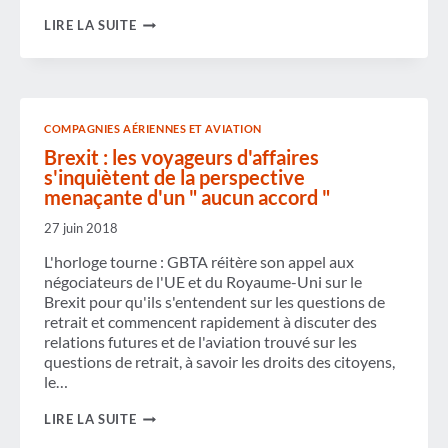
RÉVISION
LIRE LA SUITE
DES
RÈGLES
DE
L'UE
SUR
LES
COMPAGNIES AÉRIENNES ET AVIATION
SERVICES
AÉRIENS :
Brexit : les voyageurs d'affaires
LES
s'inquiètent de la perspective
VOYAGEURS
menaçante d'un " aucun accord "
D'AFFAIRES
SOULIGNENT
27 juin 2018
LES
PRINCIPAUX
L'horloge tourne : GBTA réitère son appel aux
SUJETS
DE
négociateurs de l'UE et du Royaume-Uni sur le
PRÉOCCUPATION
Brexit pour qu'ils s'entendent sur les questions de
retrait et commencent rapidement à discuter des
relations futures et de l'aviation trouvé sur les
questions de retrait, à savoir les droits des citoyens,
le…
BREXIT :
LIRE LA SUITE
LES
VOYAGEURS