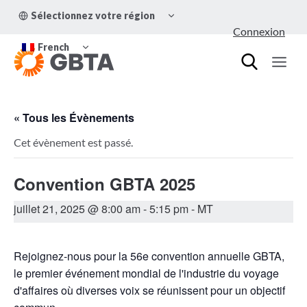
Aller
OUVRIR/FERMER
Sélectionnez votre région
au
LE
Connexion
MENU
contenu
OUVRIR/FERMER
ENFANT
French
LE
MENU
ENFANT
« Tous les Évènements
Cet évènement est passé.
Convention GBTA 2025
juillet 21, 2025 @ 8:00 am
-
5:15 pm
- MT
Rejoignez-nous pour la 56e convention annuelle GBTA,
le premier événement mondial de l'industrie du voyage
d'affaires où diverses voix se réunissent pour un objectif