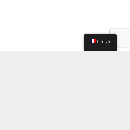
French
S'inscrire à la Newsletter
Entrez
l'e-
mail
(Nécessaire)