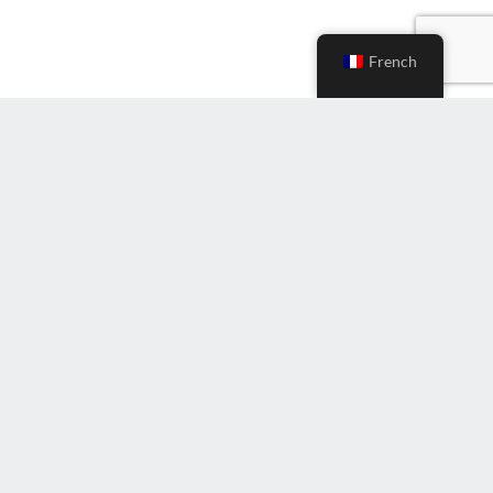
French
S'inscrire à la Newsletter
Entrez
l'e-
mail
(Nécessaire)