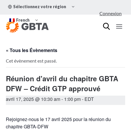
Aller
OUVRIR/FERMER
Sélectionnez votre région
au
LE
Connexion
MENU
contenu
OUVRIR/FERMER
ENFANT
French
LE
MENU
ENFANT
« Tous les Évènements
Cet évènement est passé.
Réunion d'avril du chapitre GBTA
DFW – Crédit GTP approuvé
avril 17, 2025 @ 10:30 am
-
1:00 pm
- EDT
Rejoignez-nous le 17 avril 2025 pour la réunion du
chapitre GBTA-DFW