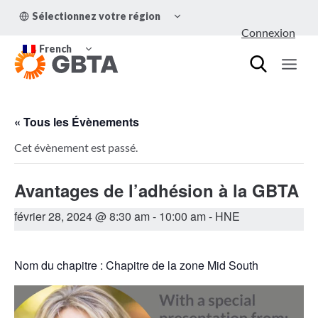
Aller
OUVRIR/FERMER
Sélectionnez votre région
au
LE
Connexion
MENU
contenu
OUVRIR/FERMER
ENFANT
French
LE
MENU
ENFANT
« Tous les Évènements
Cet évènement est passé.
Avantages de l’adhésion à la GBTA
février 28, 2024 @ 8:30 am
-
10:00 am
- HNE
Nom du chapitre : Chapitre de la zone Mid South