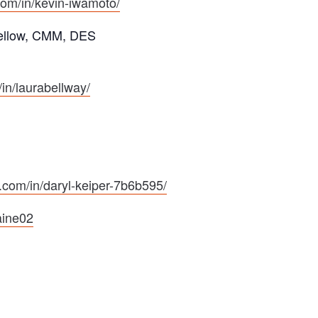
com/in/kevin-iwamoto/
P-Fellow, CMM, DES
in/laurabellway/
n.com/in/daryl-keiper-7b6b595/
aine02