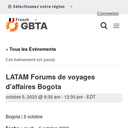
Aller
OUVRIR/FERMER
Sélectionnez votre région
au
LE
Connexion
MENU
contenu
OUVRIR/FERMER
ENFANT
French
LE
MENU
ENFANT
« Tous les Évènements
Cet évènement est passé.
LATAM Forums de voyages
d'affaires Bogota
octobre 5, 2023 @ 8:30 am
-
12:30 pm
- EDT
Bogota | 5 octobre