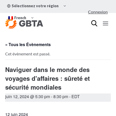
Aller
OUVRIR/FERMER
Sélectionnez votre région
au
LE
Connexion
MENU
contenu
OUVRIR/FERMER
ENFANT
French
LE
MENU
ENFANT
« Tous les Évènements
Cet évènement est passé.
Naviguer dans le monde des
voyages d'affaires : sûreté et
sécurité mondiales
juin 12, 2024 @ 5:30 pm
-
8:30 pm
- EDT
12 juin 2024