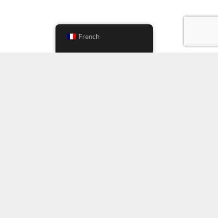
French
Instagram
LinkedIn
YouTube
Twitter
Facebook