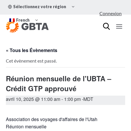
Aller
OUVRIR/FERMER
Sélectionnez votre région
au
LE
Connexion
MENU
contenu
OUVRIR/FERMER
ENFANT
French
LE
MENU
ENFANT
« Tous les Évènements
Cet évènement est passé.
Réunion mensuelle de l'UBTA –
Crédit GTP approuvé
avril 10, 2025 @ 11:00 am
-
1:00 pm
-MDT
Association des voyages d'affaires de l'Utah
Réunion mensuelle