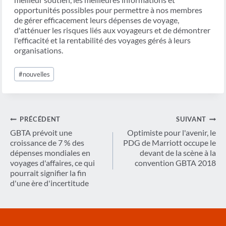
opportunités possibles pour permettre à nos membres
de gérer efficacement leurs dépenses de voyage,
d'atténuer les risques liés aux voyageurs et de démontrer
l'efficacité et la rentabilité des voyages gérés à leurs
organisations.
Étiquettes
#
nouvelles
de
la
publication :
Navigation
PRÉCÉDENT
SUIVANT
de
GBTA prévoit une
Optimiste pour l'avenir, le
croissance de 7 % des
PDG de Marriott occupe le
l’article
dépenses mondiales en
devant de la scène à la
voyages d'affaires, ce qui
convention GBTA 2018
pourrait signifier la fin
d'une ère d'incertitude