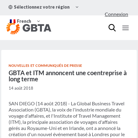
Aller
OUVRIR/FERMER
Sélectionnez votre région
au
LE
Connexion
MENU
contenu
OUVRIR/FERMER
ENFANT
French
LE
MENU
ENFANT
NOUVELLES ET COMMUNIQUÉS DE PRESSE
GBTA et ITM annoncent une coentreprise à
long terme
14 août 2018
SAN DIEGO (14 août 2018) - La Global Business Travel
Association (GBTA), la voix de l'industrie mondiale du
voyage d'affaires, et l'Institute of Travel Management
(ITM), la principale association de voyages d'affaires
gérés au Royaume-Uni et en Irlande, ont a annoncé la
création d'un nouvel événement basé à Londres pour le