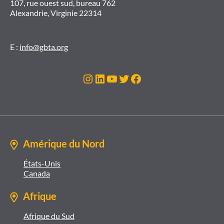
107, rue ouest sud, bureau 762
Alexandrie, Virginie 22314
E :
info@gbta.org
Instagram
LinkedIn
YouTube
Twitter
Facebook
Amérique du Nord
États-Unis
Canada
Afrique
Afrique du Sud