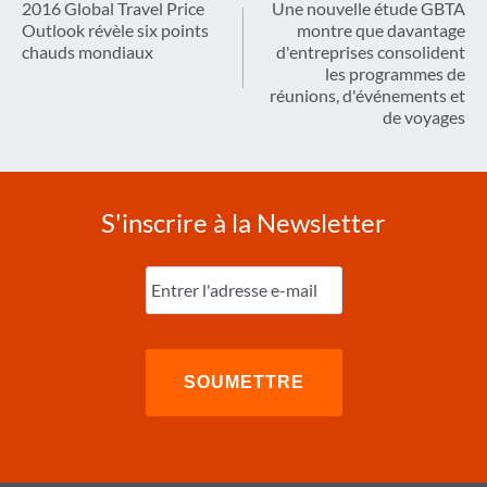
de
2016 Global Travel Price
Une nouvelle étude GBTA
Outlook révèle six points
montre que davantage
l’article
chauds mondiaux
d'entreprises consolident
les programmes de
réunions, d'événements et
de voyages
S'inscrire à la Newsletter
Entrez
l'e-
mail
(Nécessaire)