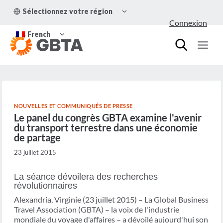
Aller
OUVRIR/FERMER
Sélectionnez votre région
au
LE
Connexion
MENU
contenu
OUVRIR/FERMER
ENFANT
French
LE
MENU
ENFANT
NOUVELLES ET COMMUNIQUÉS DE PRESSE
Le panel du congrès GBTA examine l'avenir
du transport terrestre dans une économie
de partage
23 juillet 2015
La séance dévoilera des recherches
révolutionnaires
Alexandria, Virginie (23 juillet 2015) – La Global Business
Travel Association (GBTA) – la voix de l'industrie
mondiale du voyage d'affaires – a dévoilé aujourd'hui son