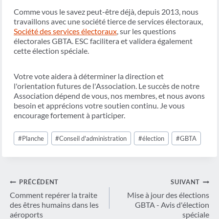
Comme vous le savez peut-être déjà, depuis 2013, nous
travaillons avec une société tierce de services électoraux,
Société des services électoraux
, sur les questions
électorales GBTA. ESC facilitera et validera également
cette élection spéciale.
Votre vote aidera à déterminer la direction et
l'orientation futures de l'Association. Le succès de notre
Association dépend de vous, nos membres, et nous avons
besoin et apprécions votre soutien continu. Je vous
encourage fortement à participer.
Étiquettes
#
Planche
#
Conseil d'administration
#
élection
#
GBTA
de
la
publication :
Navigation
PRÉCÉDENT
SUIVANT
de
Comment repérer la traite
Mise à jour des élections
des êtres humains dans les
GBTA - Avis d'élection
l’article
aéroports
spéciale