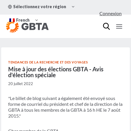
Aller
OUVRIR/FERMER
Sélectionnez votre région
au
LE
Connexion
MENU
contenu
OUVRIR/FERMER
ENFANT
French
LE
MENU
ENFANT
TENDANCES DE LA RECHERCHE ET DES VOYAGES
Mise à jour des élections GBTA - Avis
d'élection spéciale
20 juillet 2022
*Le billet de blog suivant a également été envoyé sous
forme de courriel du président et chef de la direction de la
GBTA à tous les membres de la GBTA à 16 h HE le 7 août
2015.*
Cher membre de la GBTA,