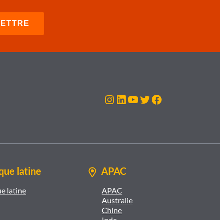
Instagram
LinkedIn
YouTube
Twitter
Facebook
ue latine
APAC
e latine
APAC
Australie
Chine
Inde