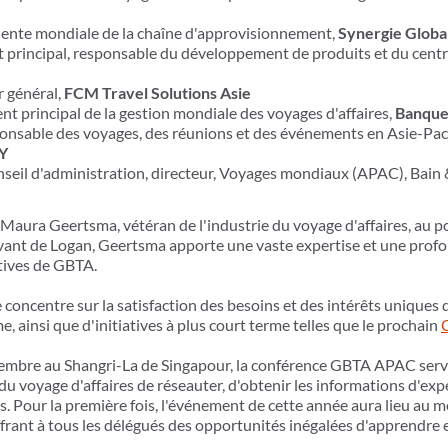
dente mondiale de la chaîne d'approvisionnement,
Synergie Globa
 principal, responsable du développement de produits et du centr
r général,
FCM Travel Solutions Asie
nt principal de la gestion mondiale des voyages d'affaires,
Banqu
onsable des voyages, des réunions et des événements en Asie-Pac
Y
nseil d'administration, directeur, Voyages mondiaux (APAC), Bai
ra Geertsma, vétéran de l'industrie du voyage d'affaires, au pos
evant de Logan, Geertsma apporte une vaste expertise et une prof
atives de GBTA.
concentre sur la satisfaction des besoins et des intérêts uniques d
e, ainsi que d'initiatives à plus court terme telles que le prochain
ptembre au Shangri-La de Singapour, la conférence GBTA APAC serv
 voyage d'affaires de réseauter, d'obtenir les informations d'expe
s. Pour la première fois, l'événement de cette année aura lieu au 
offrant à tous les délégués des opportunités inégalées d'apprendre 