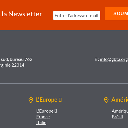
à la Newsletter
t sud, bureau 762
E :
info@gbta.org
irginie 22314
L'Europe 
Amériq
L'Europe 
Amériqu
France
Brésil
Italie