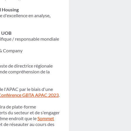
l Housing
e d'excellence en analyse
,
e UOB
ifique / responsable mondiale
n & Company
te de directrice régionale
onde compréhension de la
e l'APAC par le biais d'une
Conférence GBTA APAC 2023
.
ira de plate-forme
rts du secteur et de s'engager
même endroit que le
Sommet
et de réseauter au cours des