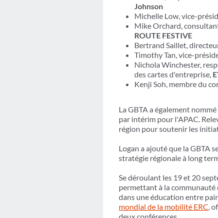
Johnson
Michelle Low, vice-prési
Mike Orchard, consultant
ROUTE FESTIVE
Bertrand Saillet, directeu
Timothy Tan, vice-préside
Nichola Winchester, resp
des cartes d'entreprise,
E
Kenji Soh, membre du co
La GBTA a également nommé Mau
par intérim pour l'APAC. Rel
région pour soutenir les initi
Logan a ajouté que la GBTA se 
stratégie régionale à long term
Se déroulant les 19 et 20 se
permettant à la communauté du
dans une éducation entre pair
mondial de la mobilité ERC
, 
deux conférences.