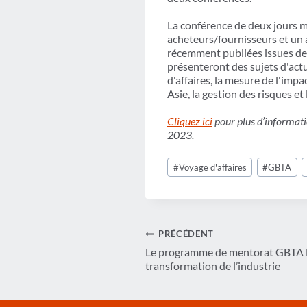
La conférence de deux jours me
acheteurs/fournisseurs et un a
récemment publiées issues de
présenteront des sujets d'act
d'affaires, la mesure de l'im
Asie, la gestion des risques e
Cliquez ici
pour plus d’informati
2023.
Étiquettes
#
Voyage d'affaires
#
GBTA
de
la
publication :
Navigation
PRÉCÉDENT
Le programme de mentorat GBTA L
de
transformation de l’industrie
l’article