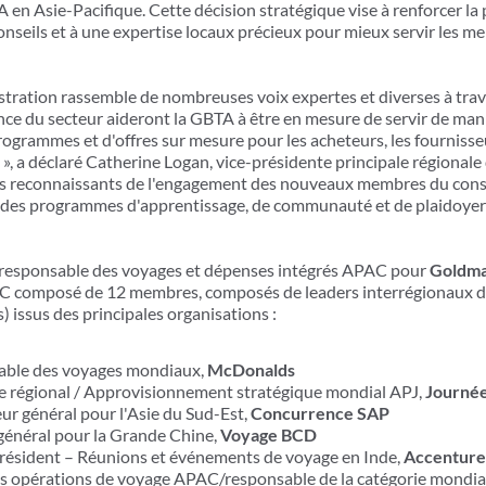
A en Asie-Pacifique. Cette décision stratégique vise à renforcer la 
nseils et à une expertise locaux précieux pour mieux servir les me
stration rassemble de nombreuses voix expertes et diverses à trave
nce du secteur aideront la GBTA à être en mesure de servir de ma
grammes et d'offres sur mesure pour les acheteurs, les fournisseu
n », a déclaré Catherine Logan, vice-présidente principale régiona
 reconnaissants de l'engagement des nouveaux membres du consei
on des programmes d'apprentissage, de communauté et de plaidoyer
f, responsable des voyages et dépenses intégrés APAC pour
Goldma
C composé de 12 membres, composés de leaders interrégionaux des
 issus des principales organisations :
able des voyages mondiaux,
McDonalds
e régional / Approvisionnement stratégique mondial APJ,
Journée
eur général pour l'Asie du Sud-Est,
Concurrence SAP
général pour la Grande Chine,
Voyage BCD
résident – Réunions et événements de voyage en Inde,
Accenture 
s opérations de voyage APAC/responsable de la catégorie mondial