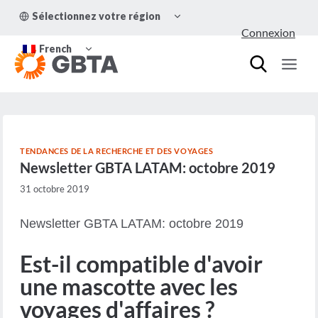
Aller
OUVRIR/FERMER
Sélectionnez votre région
au
LE
Connexion
MENU
contenu
OUVRIR/FERMER
ENFANT
French
LE
MENU
ENFANT
TENDANCES DE LA RECHERCHE ET DES VOYAGES
Newsletter GBTA LATAM: octobre 2019
31 octobre 2019
Newsletter GBTA LATAM: octobre 2019
Est-il compatible d'avoir
une mascotte avec les
voyages d'affaires ?