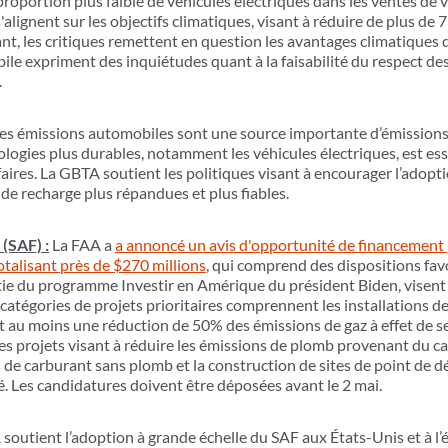
roportion plus faible de véhicules électriques dans les ventes de v
alignent sur les objectifs climatiques, visant à réduire de plus de 
t, les critiques remettent en question les avantages climatiques de
ile expriment des inquiétudes quant à la faisabilité du respect de
.
es émissions automobiles sont une source importante d’émissions l
nologies plus durables, notamment les véhicules électriques, est e
aires. La GBTA soutient les politiques visant à encourager l’adopt
s de recharge plus répandues et plus fiables.
(SAF) :
La FAA a
a annoncé un avis d'opportunité de financement
otalisant près de $270 millions
, qui comprend des dispositions favo
tie du programme Investir en Amérique du président Biden, visent à
 catégories de projets prioritaires comprennent les installations d
nt au moins une réduction de 50% des émissions de gaz à effet de s
s projets visant à réduire les émissions de plomb provenant du car
s de carburant sans plomb et la construction de sites de point de 
. Les candidatures doivent être déposées avant le 2 mai.
soutient l’adoption à grande échelle du SAF aux États-Unis et à l