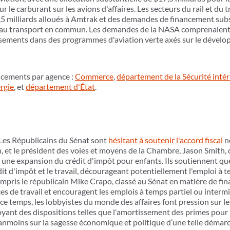
ur le carburant sur les avions d'affaires. Les secteurs du rail et d
,5 milliards alloués à Amtrak et des demandes de financement subs
ns au transport en commun. Les demandes de la NASA comprenaient 
ssements dans des programmes d'aviation verte axés sur le dévelo
nancements par agence :
Commerce
,
département de la Sécurité intér
rgie
, et
département d'État
.
Les Républicains du Sénat sont
hésitant à soutenir l'accord fiscal
né
 et le président des voies et moyens de la Chambre, Jason Smith
t une expansion du crédit d'impôt pour enfants. Ils soutiennent que
édit d'impôt et le travail, décourageant potentiellement l'emploi à t
ompris le républicain Mike Crapo, classé au Sénat en matière de fin
ces de travail et encouragent les emplois à temps partiel ou intermi
ce temps, les lobbyistes du monde des affaires font pression sur le
voyant des dispositions telles que l'amortissement des primes pour
anmoins sur la sagesse économique et politique d’une telle démar