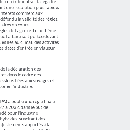
n du tribunal sur la légalité
ant une résolution plus rapide.
s intérêts commerciaux
éfendu la validité des règles,
iaires en cours.
ègles de l'agence. Le huitième
ue l'affaire soit portée devant
es liés au climat, des activités
des dates d’entrée en vigueur
 de la déclaration des
res dans le cadre des
issions liées aux voyages et
boner l'industrie.
A) a publié une règle finale
027 à 2032, dans le but de
rdé pour l'industrie
hybrides, suscitant des
 ajustements apportés à la