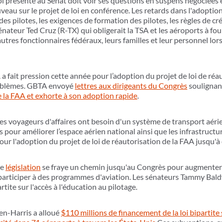
 loi présenté au Sénat doit voir ses questions en suspens négociées
au sur le projet de loi en conférence. Les retards dans l'adoptio
e des pilotes, les exigences de formation des pilotes, les règles de
teur Ted Cruz (R-TX) qui obligerait la TSA et les aéroports à four
utres fonctionnaires fédéraux, leurs familles et leur personnel lo
 fait pression cette année pour l’adoption du projet de loi de réau
roblèmes. GBTA envoyé
lettres aux dirigeants du Congrès
soulignan
e la FAA et exhorte à son adoption rapide
.
es voyageurs d'affaires ont besoin d'un système de transport aérie
our améliorer l’espace aérien national ainsi que les infrastructu
our l'adoption du projet de loi de réautorisation de la FAA jusqu'à
ge
législation
se fraye un chemin jusqu'au Congrès pour augmenter l'
participer à des programmes d'aviation. Les sénateurs Tammy Bald
rtite sur l'accès à l'éducation au pilotage.
en-Harris a alloué
$110 millions de financement de la loi bipartite 