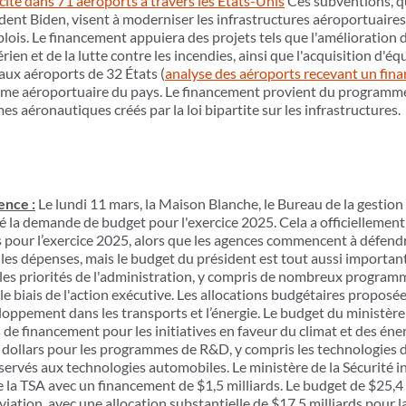
cacité dans 71 aéroports à travers les États-Unis
Ces subventions, q
ent Biden, visent à moderniser les infrastructures aéroportuaires,
ois. Le financement appuiera des projets tels que l'amélioration d
rien et de la lutte contre les incendies, ainsi que l'acquisition d
aux aéroports de 32 États (
analyse des aéroports recevant un fin
ystème aéroportuaire du pays. Le financement provient du programm
es aéronautiques créés par la loi bipartite sur les infrastructures.
ence :
Le lundi 11 mars, la Maison Blanche, le Bureau de la gestio
cé la demande de budget pour l'exercice 2025. Cela a officiellemen
ts pour l’exercice 2025, alors que les agences commencent à défen
les dépenses, mais le budget du président est tout aussi importa
s priorités de l'administration, y compris de nombreux programme
e biais de l'action exécutive. Les allocations budgétaires proposée
oppement dans les transports et l’énergie. Le budget du ministère 
e financement pour les initiatives en faveur du climat et des én
de dollars pour les programmes de R&D, y compris les technologies 
servés aux technologies automobiles. Le ministère de la Sécurité in
 de la TSA avec un financement de $1,5 milliards. Le budget de $25,4
aviation, avec une allocation substantielle de $17,5 milliards pour 