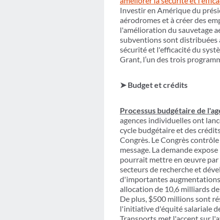
améliorer la sécurité et l'effi
Investir en Amérique du présid
aérodromes et à créer des empl
l'amélioration du sauvetage aé
subventions sont distribuées 
sécurité et l'efficacité du s
Grant, l’un des trois programm
➤ Budget et crédits
Processus budgétaire de l'ag
agences individuelles ont lan
cycle budgétaire et des crédi
Congrès. Le Congrès contrôle 
message. La demande expose le
pourrait mettre en œuvre par l
secteurs de recherche et dével
d'importantes augmentations d
allocation de 10,6 milliards 
De plus, $500 millions sont ré
l'initiative d'équité salariale
Transports met l'accent sur l'