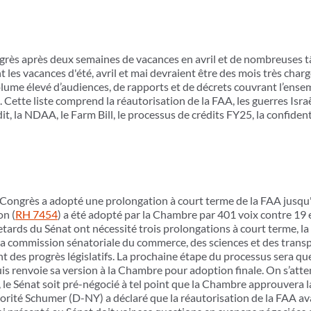
grès après deux semaines de vacances en avril et de nombreuses t
les vacances d'été, avril et mai devraient être des mois très charg
volume élevé d’audiences, de rapports et de décrets couvrant l’ense
). Cette liste comprend la réautorisation de la FAA, les guerres Is
t, la NDAA, le Farm Bill, le processus de crédits FY25, la confident
Congrès a adopté une prolongation à court terme de la FAA jusqu'
on (
RH 7454
) a été adopté par la Chambre par 401 voix contre 19 e
ards du Sénat ont nécessité trois prolongations à court terme, la
r, la commission sénatoriale du commerce, des sciences et des trans
ant des progrès législatifs. La prochaine étape du processus sera q
puis renvoie sa version à la Chambre pour adoption finale. On s’atte
, le Sénat soit pré-négocié à tel point que la Chambre approuvera 
jorité Schumer (D-NY) a déclaré que la réautorisation de la FAA av