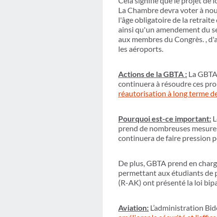
Cela signifie que le projet de
La Chambre devra voter à nouve
l'âge obligatoire de la retrait
ainsi qu'un amendement du séna
aux membres du Congrès. , d'a
les aéroports.
Actions de la GBTA :
La GBTA a
continuera à résoudre ces p
réautorisation à long terme d
Pourquoi est-ce important:
L
prend de nombreuses mesures p
continuera de faire pression p
De plus, GBTA prend en char
permettant aux étudiants de 
(R-AK) ont présenté la loi bipa
Aviation:
L’administration Bid