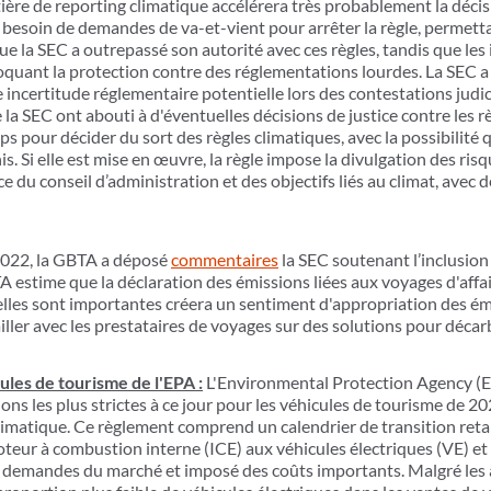
ère de reporting climatique accélérera très probablement la décisio
le besoin de demandes de va-et-vient pour arrêter la règle, permett
ue la SEC a outrepassé son autorité avec ces règles, tandis que le
oquant la protection contre des réglementations lourdes. La SEC a d
ncertitude réglementaire potentielle lors des contestations judic
la SEC ont abouti à d'éventuelles décisions de justice contre les r
s pour décider du sort des règles climatiques, avec la possibilité q
 Si elle est mise en œuvre, la règle impose la divulgation des risqu
ce du conseil d’administration et des objectifs liés au climat, avec 
2022, la GBTA a déposé
commentaires
la SEC soutenant l’inclusion
 estime que la déclaration des émissions liées aux voyages d'affai
elles sont importantes créera un sentiment d'appropriation des ém
ailler avec les prestataires de voyages sur des solutions pour décar
les de tourisme de l'EPA :
L'Environmental Protection Agency (EP
ions les plus strictes à ce jour pour les véhicules de tourisme de 2
limatique. Ce règlement comprend un calendrier de transition reta
teur à combustion interne (ICE) aux véhicules électriques (VE) et 
es demandes du marché et imposé des coûts importants. Malgré les