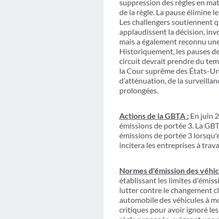
suppression des règles en mati
de la règle. La pause élimine 
Les challengers soutiennent q
applaudissent la décision, inv
mais a également reconnu une i
Historiquement, les pauses de 
circuit devrait prendre du temp
la Cour suprême des États-Unis.
d’atténuation, de la surveillan
prolongées.
Actions de la GBTA :
En juin 
émissions de portée 3. La GBTA
émissions de portée 3 lorsqu'
incitera les entreprises à trav
Normes d'émission des véhicu
établissant les limites d'émiss
lutter contre le changement c
automobile des véhicules à mo
critiques pour avoir ignoré l