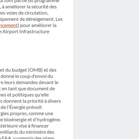
ui font partie du programme
 à améliorer la sécurité des
es voies de circulation,
'équipement de déneigement. Les
ancement
) pour améliorer la
e Airport Infrastructure
n et du budget (OMB) et des
t donné le coup d’envoi du
dre leurs demandes devant le
nt en tant que document de
s et politiques qu'elle
s donnent la priorité à divers
de l'Énergie prévoit
ergies propres, comme une
de bioénergie et d'hydrogène.
térieure vise à financer
 milliards du ministère des
la FAA, y compris des plans