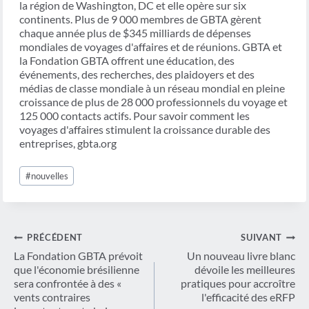
la région de Washington, DC et elle opère sur six
continents. Plus de 9 000 membres de GBTA gèrent
chaque année plus de $345 milliards de dépenses
mondiales de voyages d'affaires et de réunions. GBTA et
la Fondation GBTA offrent une éducation, des
événements, des recherches, des plaidoyers et des
médias de classe mondiale à un réseau mondial en pleine
croissance de plus de 28 000 professionnels du voyage et
125 000 contacts actifs. Pour savoir comment les
voyages d'affaires stimulent la croissance durable des
entreprises, gbta.org
Étiquettes
#
nouvelles
de
la
publication :
Navigation
PRÉCÉDENT
SUIVANT
de
La Fondation GBTA prévoit
Un nouveau livre blanc
que l'économie brésilienne
dévoile les meilleures
l’article
sera confrontée à des «
pratiques pour accroître
vents contraires
l'efficacité des eRFP