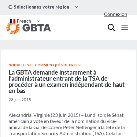
Aller
OUVRIR/FERMER
Sélectionnez votre région
au
LE
Connexion
MENU
contenu
OUVRIR/FERMER
ENFANT
French
LE
MENU
ENFANT
NOUVELLES ET COMMUNIQUÉS DE PRESSE
La GBTA demande instamment à
l'administrateur entrant de la TSA de
procéder à un examen indépendant de haut
en bas
23 juin 2015
Alexandria, Virginie (23 juin 2015) – Lundi soir, le Sénat
américain a voté en faveur de la nomination du vice-
amiral de la Garde côtière Peter Neffenger à la tête de la
Transportation Security Administration (TSA). Cela fait