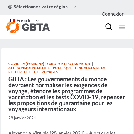
Aller
OUVRIR/FERMER
Sélectionnez votre région
au
LE
Connexion
MENU
contenu
OUVRIR/FERMER
ENFANT
French
LE
MENU
ENFANT
COVID-19 [FEMININE]
|
EUROPE ET ROYAUME-UNI
|
APPROVISIONNEMENT ET POLITIQUE
|
TENDANCES DE LA
RECHERCHE ET DES VOYAGES
GBTA : Les gouvernements du monde
devraient normaliser les exigences de
voyage, étendre les programmes de
vaccination et les tests COVID-19, repenser
les propositions de quarantaine pour les
voyageurs internationaux
28 janvier 2021
Alexandria, Virginie (28 janvier 2021) – Alors que les