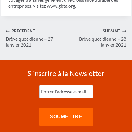
entreprises, visitez www.gbta.org.
Navigation
PRÉCÉDENT
SUIVANT
de
Brève quotidienne – 27
Brève quotidienne – 28
janvier 2021
janvier 2021
l’article
S'inscrire à la Newsletter
Entrez
l'e-
mail
(Nécessaire)