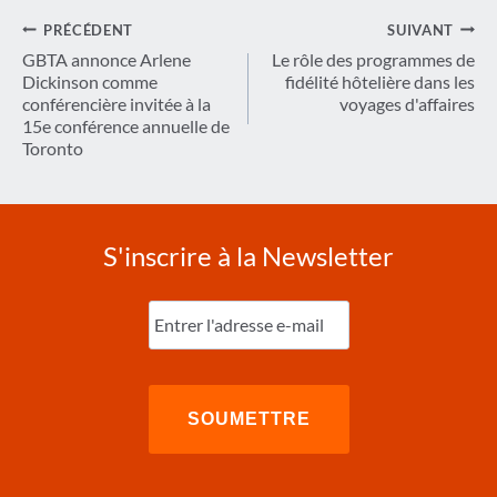
Navigation
PRÉCÉDENT
SUIVANT
de
GBTA annonce Arlene
Le rôle des programmes de
Dickinson comme
fidélité hôtelière dans les
l’article
conférencière invitée à la
voyages d'affaires
15e conférence annuelle de
Toronto
S'inscrire à la Newsletter
Entrez
l'e-
mail
(Nécessaire)