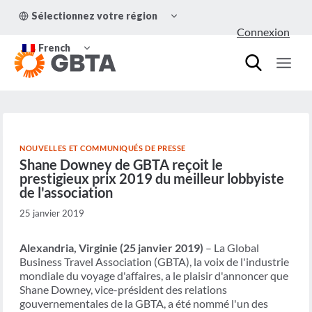
Aller
OUVRIR/FERMER
Sélectionnez votre région
au
LE
Connexion
MENU
contenu
OUVRIR/FERMER
ENFANT
French
LE
MENU
ENFANT
NOUVELLES ET COMMUNIQUÉS DE PRESSE
Shane Downey de GBTA reçoit le
prestigieux prix 2019 du meilleur lobbyiste
de l'association
25 janvier 2019
Alexandria, Virginie (25 janvier 2019)
– La Global
Business Travel Association (GBTA), la voix de l'industrie
mondiale du voyage d'affaires, a le plaisir d'annoncer que
Shane Downey, vice-président des relations
gouvernementales de la GBTA, a été nommé l'un des