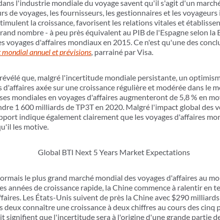
dans l'industrie mondiale du voyage savent qu'il s'agit d'un march
urs de voyages, les fournisseurs, les gestionnaires et les voyageurs
mulent la croissance, favorisent les relations vitales et établissen
 grand nombre - à peu près équivalent au PIB de l'Espagne selon la
s voyages d'affaires mondiaux en 2015. Ce n'est qu'une des conclu
mondial annuel et prévisions
,
parrainé par Visa.
révélé que, malgré l'incertitude mondiale persistante, un optimis
 d'affaires axée sur une croissance régulière et modérée dans le m
nses mondiales en voyages d'affaires augmenteront de 5,8 % en mo
dre 1 600 milliards de TP3T en 2020. Malgré l'impact global des 
pport indique également clairement que les voyages d'affaires mon
'il les motive.
sormais le plus grand marché mondial des voyages d'affaires au mon
es années de croissance rapide, la Chine commence à ralentir en t
faires. Les États-Unis suivent de près la Chine avec $290 milliards
s deux connaître une croissance à deux chiffres au cours des cinq 
 signifient que l'incertitude sera à l'origine d'une grande partie d