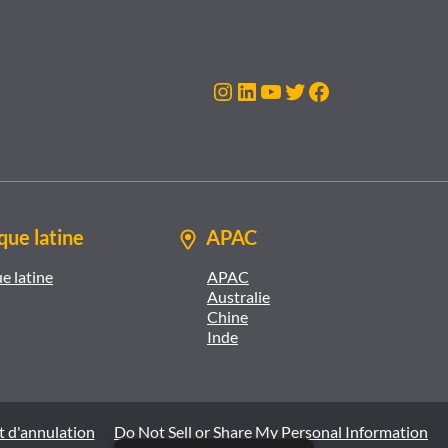
Instagram
LinkedIn
YouTube
Twitter
Facebook
ue latine
APAC
e latine
APAC
Australie
Chine
Inde
t d'annulation
Do Not Sell or Share My Personal Information