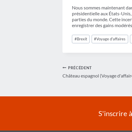
Nous sommes maintenant dans u
présidentielle aux États-Unis,
parties du monde. Cette incert
enregistrer des gains modérés
Étiquettes
#
Brexit
#
Voyage d'affaires
de
la
publication :
Navigation
PRÉCÉDENT
Château espagnol (Voyage d'affair
de
l’article
S'inscrire 