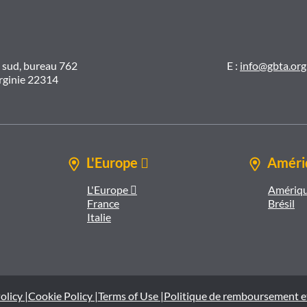
t sud, bureau 762
E :
info@gbta.org
irginie 22314
L'Europe 
Amériq
L'Europe 
Amériqu
France
Brésil
Italie
olicy |
Cookie Policy |
Terms of Use |
Politique de remboursement e