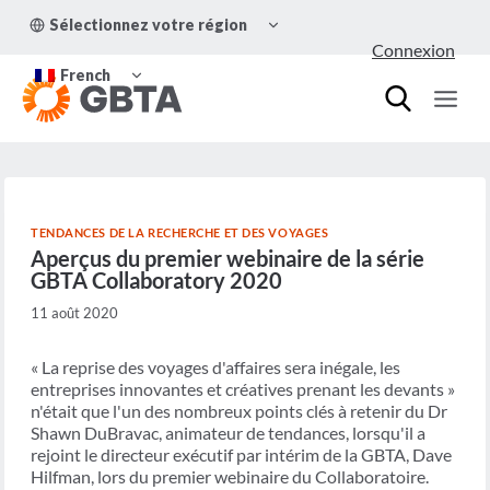
Aller
OUVRIR/FERMER
Sélectionnez votre région
au
LE
Connexion
MENU
contenu
OUVRIR/FERMER
ENFANT
French
LE
MENU
ENFANT
TENDANCES DE LA RECHERCHE ET DES VOYAGES
Aperçus du premier webinaire de la série
GBTA Collaboratory 2020
11 août 2020
« La reprise des voyages d'affaires sera inégale, les
entreprises innovantes et créatives prenant les devants »
n'était que l'un des nombreux points clés à retenir du Dr
Shawn DuBravac, animateur de tendances, lorsqu'il a
rejoint le directeur exécutif par intérim de la GBTA, Dave
Hilfman, lors du premier webinaire du Collaboratoire.