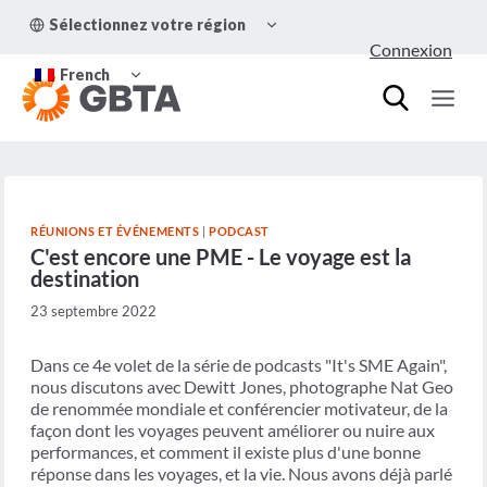
Aller
OUVRIR/FERMER
Sélectionnez votre région
au
LE
Connexion
MENU
contenu
OUVRIR/FERMER
ENFANT
French
LE
MENU
ENFANT
RÉUNIONS ET ÉVÉNEMENTS
|
PODCAST
C'est encore une PME - Le voyage est la
destination
23 septembre 2022
Dans ce 4e volet de la série de podcasts "It's SME Again",
nous discutons avec Dewitt Jones, photographe Nat Geo
de renommée mondiale et conférencier motivateur, de la
façon dont les voyages peuvent améliorer ou nuire aux
performances, et comment il existe plus d'une bonne
réponse dans les voyages, et la vie. Nous avons déjà parlé