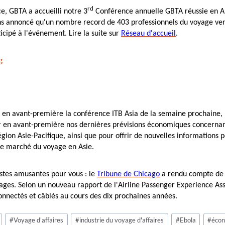
rd
ce, GBTA a accueilli notre 3
Conférence annuelle GBTA réussie en A
ns annoncé qu'un nombre record de 403 professionnels du voyage ve
ticipé à l'événement. Lire la suite sur
Réseau d'accueil
.
 en avant-première la conférence ITB Asia de la semaine prochaine,
r en avant-première nos dernières prévisions économiques concerna
égion Asie-Pacifique, ainsi que pour offrir de nouvelles informations p
le marché du voyage en Asie.
istes amusantes pour vous : le
Tribune de Chicago
a rendu compte de 
ages. Selon un nouveau rapport de l'Airline Passenger Experience Ass
onnectés et câblés au cours des dix prochaines années.
#
Voyage d'affaires
#
industrie du voyage d'affaires
#
Ebola
#
éco