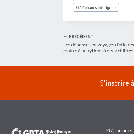
la
#
téléphones intelligents
publication :
Navigation
PRÉCÉDENT
Les dépenses en voyages d'affaire
de
croître à un rythme à deux chiffres
l’article
S'inscrire 
107, rue oues