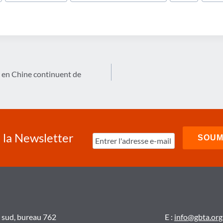
s en Chine continuent de
à la Newsletter
t sud, bureau 762
E :
info@gbta.org