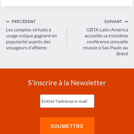
la
publication :
Navigation
PRÉCÉDENT
SUIVANT
de
Les comptes virtuels à
GBTA Latin America
usage unique gagnent en
accueille sa troisième
l’article
popularité auprès des
conférence annuelle
voyageurs d'affaires
réussie à Sao Paulo au
Brésil
S'inscrire à la Newsletter
Entrez
l'e-
mail
(Nécessaire)