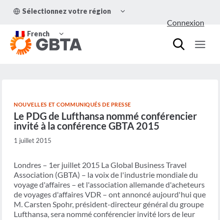
Aller
OUVRIR/FERMER
Sélectionnez votre région
au
LE
Connexion
MENU
contenu
OUVRIR/FERMER
ENFANT
French
LE
MENU
ENFANT
NOUVELLES ET COMMUNIQUÉS DE PRESSE
Le PDG de Lufthansa nommé conférencier
invité à la conférence GBTA 2015
1 juillet 2015
Londres – 1er juillet 2015 La Global Business Travel
Association (GBTA) – la voix de l'industrie mondiale du
voyage d'affaires – et l'association allemande d'acheteurs
de voyages d'affaires VDR – ont annoncé aujourd'hui que
M. Carsten Spohr, président-directeur général du groupe
Lufthansa, sera nommé conférencier invité lors de leur