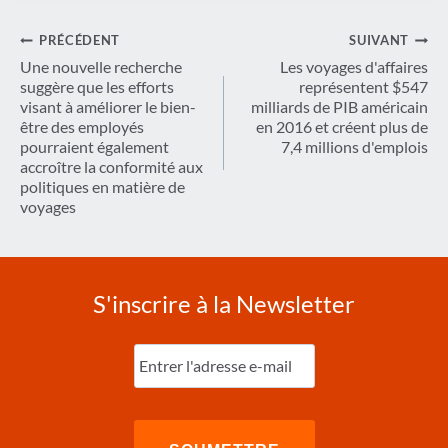
Navigation
PRÉCÉDENT
SUIVANT
de
Une nouvelle recherche
Les voyages d'affaires
suggère que les efforts
représentent $547
l’article
visant à améliorer le bien-
milliards de PIB américain
être des employés
en 2016 et créent plus de
pourraient également
7,4 millions d'emplois
accroître la conformité aux
politiques en matière de
voyages
S'inscrire à la Newsletter
Entrez
l'e-
mail
(Nécessaire)