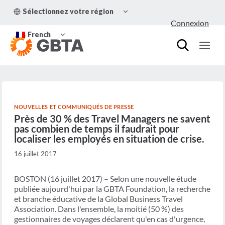
Aller
OUVRIR/FERMER
Sélectionnez votre région
au
LE
Connexion
MENU
contenu
OUVRIR/FERMER
ENFANT
French
LE
MENU
ENFANT
NOUVELLES ET COMMUNIQUÉS DE PRESSE
Près de 30 % des Travel Managers ne savent
pas combien de temps il faudrait pour
localiser les employés en situation de crise.
16 juillet 2017
BOSTON (16 juillet 2017) – Selon une nouvelle étude
publiée aujourd'hui par la GBTA Foundation, la recherche
et branche éducative de la Global Business Travel
Association. Dans l'ensemble, la moitié (50 %) des
gestionnaires de voyages déclarent qu'en cas d'urgence,