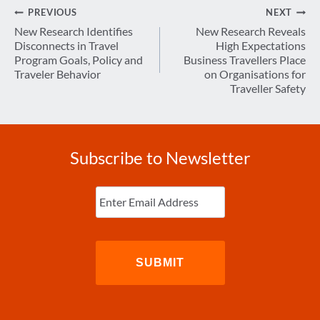
Post
PREVIOUS
NEXT
navigation
New Research Identifies
New Research Reveals
Disconnects in Travel
High Expectations
Program Goals, Policy and
Business Travellers Place
Traveler Behavior
on Organisations for
Traveller Safety
Subscribe to Newsletter
Enter
Email
(Required)