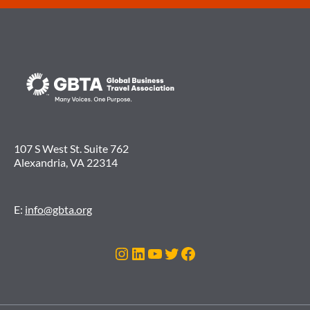
107 S West St. Suite 762
Alexandria, VA 22314
E:
info@gbta.org
Instagram
LinkedIn
YouTube
Twitter
Facebook