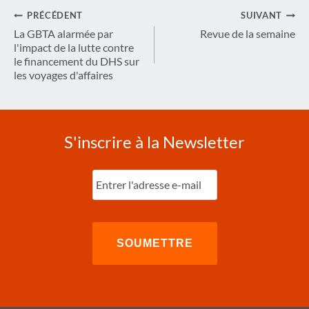
Navigation
PRÉCÉDENT
SUIVANT
de
La GBTA alarmée par
Revue de la semaine
l'impact de la lutte contre
l’article
le financement du DHS sur
les voyages d'affaires
S'inscrire à la Newsletter
Entrez
l'e-
mail
(Nécessaire)