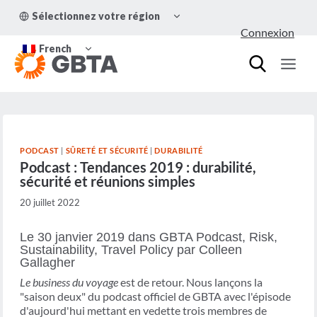
Aller
OUVRIR/FERMER
Sélectionnez votre région
au
LE
Connexion
MENU
contenu
OUVRIR/FERMER
ENFANT
French
LE
MENU
ENFANT
PODCAST
|
SÛRETÉ ET SÉCURITÉ
|
DURABILITÉ
Podcast : Tendances 2019 : durabilité,
sécurité et réunions simples
20 juillet 2022
Le 30 janvier 2019 dans GBTA Podcast, Risk,
Sustainability, Travel Policy par Colleen
Gallagher
Le business du voyage
est de retour. Nous lançons la
"saison deux" du podcast officiel de GBTA avec l'épisode
d'aujourd'hui mettant en vedette trois membres de