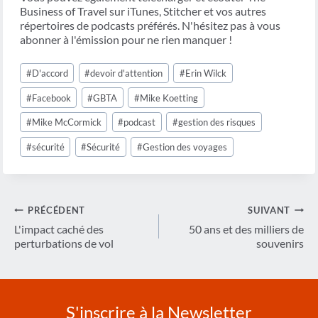
Business of Travel sur iTunes, Stitcher et vos autres
répertoires de podcasts préférés. N'hésitez pas à vous
abonner à l'émission pour ne rien manquer !
Étiquettes
#
D'accord
#
devoir d'attention
#
Erin Wilck
de
la
#
Facebook
#
GBTA
#
Mike Koetting
publication :
#
Mike McCormick
#
podcast
#
gestion des risques
#
sécurité
#
Sécurité
#
Gestion des voyages
Navigation
PRÉCÉDENT
SUIVANT
de
L'impact caché des
50 ans et des milliers de
perturbations de vol
souvenirs
l’article
S'inscrire à la Newsletter