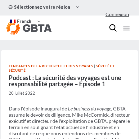
Aller
OUVRIR/FERMER
Sélectionnez votre région
au
LE
Connexion
MENU
contenu
OUVRIR/FERMER
ENFANT
French
LE
MENU
ENFANT
TENDANCES DE LA RECHERCHE ET DES VOYAGES
|
SÛRETÉ ET
SÉCURITÉ
Podcast : La sécurité des voyages est une
responsabilité partagée – Épisode 1
20 juillet 2022
Dans l'épisode inaugural de
Le business du voyage
, GBTA
assume le devoir de diligence. Mike McCormick, directeur
exécutif et directeur de l'exploitation de GBTA, prépare le
terrain en soulignant l'état actuel de l'industrie et en
discutant de ce que nous entendons des membres de