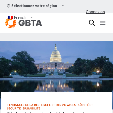
Aller
OUVRIR/FERMER
Sélectionnez votre région
au
LE
Connexion
MENU
contenu
OUVRIR/FERMER
ENFANT
French
LE
MENU
ENFANT
TENDANCES DE LA RECHERCHE ET DES VOYAGES
|
SÛRETÉ ET
SÉCURITÉ
|
DURABILITÉ