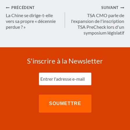
Navigation
PRÉCÉDENT
SUIVANT
de
La Chine se dirige-t-elle
TSA CMO parle de
vers sa propre « décennie
l'expansion de l'inscription
l’article
perdue ? »
TSA PreCheck lors d'un
symposium législatif
S'inscrire à la Newsletter
Entrez
l'e-
mail
(Nécessaire)