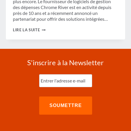
plus encore. Le fournisseur de logiciels de gestion
des dépenses Chrome River est en activité depuis
près de 10 ans et a récemment annoncé un
partenariat pour offrir des solutions intégrées…
SUIVI
LIRE LA SUITE
DES
FRAIS
DE
VOYAGE
S'inscrire à la Newsletter
Entrez
l'e-
mail
(Nécessaire)