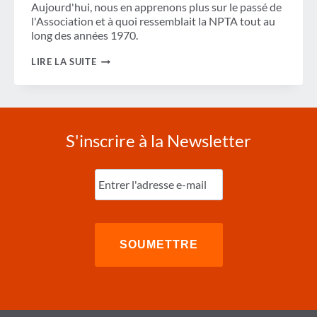
Aujourd'hui, nous en apprenons plus sur le passé de
l'Association et à quoi ressemblait la NPTA tout au
long des années 1970.
UN
LIRE LA SUITE
REGARD
EN
ARRIÈRE :
GBTA
DANS
LES
S'inscrire à la Newsletter
ANNÉES
1970
Entrez
l'e-
mail
(Nécessaire)