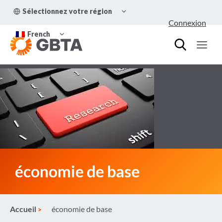
Aller
OUVRIR/FERMER
Sélectionnez votre région
au
LE
Connexion
MENU
contenu
OUVRIR/FERMER
ENFANT
French
LE
MENU
ENFANT
économie de base
Accueil
économie de base