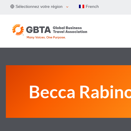
Aller
Sélectionnez votre région
French
au
contenu
Becca Rabin