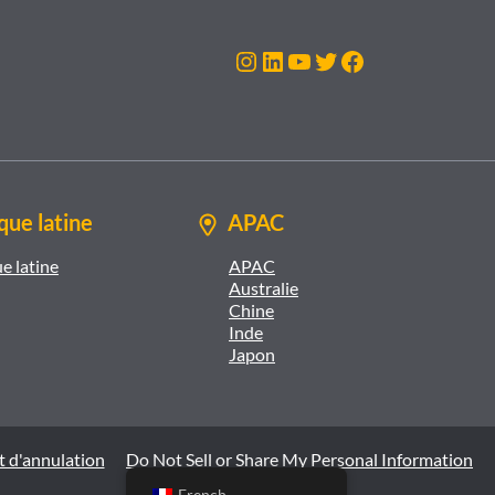
Instagram
LinkedIn
YouTube
Twitter
Facebook
ue latine
APAC
e latine
APAC
Australie
Chine
Inde
Japon
t d'annulation
Do Not Sell or Share My Personal Information
French