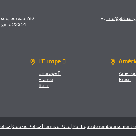
t sud, bureau 762
E :
info@gbta.org
irginie 22314
L'Europe 
Amériq
L'Europe 
Amériqu
France
Brésil
Italie
olicy |
Cookie Policy |
Terms of Use |
Politique de remboursement e