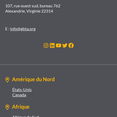
107, rue ouest sud, bureau 762
Alexandrie, Virginie 22314
E :
info@gbta.org
Instagram
LinkedIn
YouTube
Twitter
Facebook
Amérique du Nord
États-Unis
Canada
Afrique
Afrique du Sud