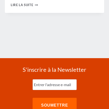
L'INCERTITUDE
LIRE LA SUITE
MONDIALE
RETARDE
LA
CROISSANCE
DES
VOYAGES
D'AFFAIRES
S'inscrire à la Newsletter
Entrez
l'e-
mail
(Nécessaire)