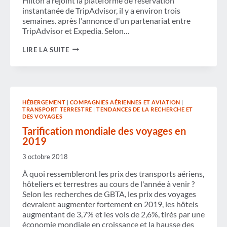
Hilton a rejoint la plateforme de réservation
instantanée de TripAdvisor, il y a environ trois
semaines. après l'annonce d'un partenariat entre
TripAdvisor et Expedia. Selon…
REVUE
LIRE LA SUITE
DE
LA
SEMAINE
HÉBERGEMENT
|
COMPAGNIES AÉRIENNES ET AVIATION
|
TRANSPORT TERRESTRE
|
TENDANCES DE LA RECHERCHE ET
DES VOYAGES
Tarification mondiale des voyages en
2019
3 octobre 2018
À quoi ressembleront les prix des transports aériens,
hôteliers et terrestres au cours de l'année à venir ?
Selon les recherches de GBTA, les prix des voyages
devraient augmenter fortement en 2019, les hôtels
augmentant de 3,7% et les vols de 2,6%, tirés par une
économie mondiale en croissance et la hausse des