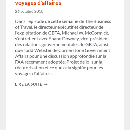
voyages d'affaires
26 octobre 2018
Dans l'épisode de cette semaine de The Business
of Travel, le directeur exécutif et directeur de
l'exploitation de GBTA, Michael W. McCormick,
s'entretient avec Shane Downey, vice-président
des relations gouvernementales de GBTA, ainsi
que Todd Webster de Cornerstone Government
Affairs pour une discussion approfondie sur la
FAA récemment adoptée. Projet de loi sur la
réautorisation et ce que cela signifie pour les
voyages d'affaires. …
PODCAST :
LIRE LA SUITE
POURQUOI
LA
RÉAUTORISATION
DE
LA
FAA
EST
UNE
VICTOIRE
POUR