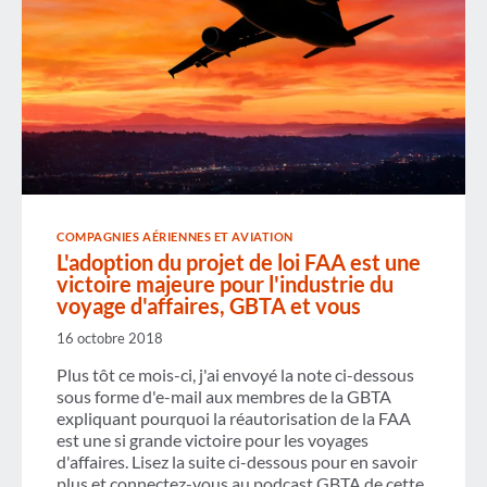
COMPAGNIES AÉRIENNES ET AVIATION
L'adoption du projet de loi FAA est une
victoire majeure pour l'industrie du
voyage d'affaires, GBTA et vous
16 octobre 2018
Plus tôt ce mois-ci, j'ai envoyé la note ci-dessous
sous forme d'e-mail aux membres de la GBTA
expliquant pourquoi la réautorisation de la FAA
est une si grande victoire pour les voyages
d'affaires. Lisez la suite ci-dessous pour en savoir
plus et connectez-vous au podcast GBTA de cette