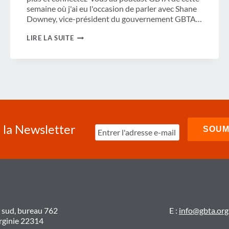
semaine où j'ai eu l'occasion de parler avec Shane
Downey, vice-président du gouvernement GBTA…
L'ADOPTION
LIRE LA SUITE
DU
PROJET
DE
LOI
FAA
EST
UNE
VICTOIRE
MAJEURE
POUR
à la Newsletter
L'INDUSTRIE
DU
VOYAGE
D'AFFAIRES,
GBTA
ET
VOUS
t sud, bureau 762
E :
info@gbta.org
irginie 22314