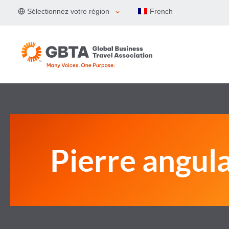
Aller
Sélectionnez votre région
French
au
contenu
Pierre angula