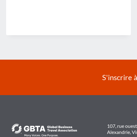
LES
VOYAGES
D'AFFAIRES
S'inscrire 
107, rue oues
Alexandrie, V