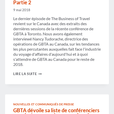
Partie 2
9 mai 2018
Le dernier épisode de The Business of Travel
revient sur le Canada avec des extraits des
dernières sessions de la récente conférence de
GBTA à Toronto. Nous avons également
interviewé Nancy Tudorache, directrice des
opérations de GBTA au Canada, sur les tendances
les plus percutantes auxquelles fait face l'industrie
du voyage d'affaires d'aujourd'hui et à quoi
s'attendre de GBTA au Canada pour le reste de
2018.
PODCAST
LIRE LA SUITE
:
FAITS
SAILLANTS
DE
LA
CONFÉRENCE
GBTA
NOUVELLES ET COMMUNIQUÉS DE PRESSE
2018
GBTA dévoile sa liste de conférenciers
–
TORONTO