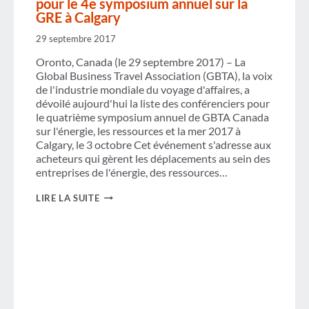
pour le 4e symposium annuel sur la
PARTIE
GRE à Calgary
2
29 septembre 2017
Oronto, Canada (le 29 septembre 2017) – La
Global Business Travel Association (GBTA), la voix
de l'industrie mondiale du voyage d'affaires, a
dévoilé aujourd'hui la liste des conférenciers pour
le quatrième symposium annuel de GBTA Canada
sur l'énergie, les ressources et la mer 2017 à
Calgary, le 3 octobre Cet événement s'adresse aux
acheteurs qui gèrent les déplacements au sein des
entreprises de l'énergie, des ressources…
GBTA
LIRE LA SUITE
DÉVOILE
SA
LISTE
DE
CONFÉRENCIERS
POUR
LE
4E
SYMPOSIUM
ANNUEL