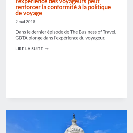
l'expérience des voyageurs peut
renforcer la conformité à la politique
de voyage
2 mai 2018
Dans le dernier épisode de The Business of Travel,
GBTA plonge dans l'expérience du voyageur.
PODCAST :
LIRE LA SUITE
COMMENT
L'AMÉLIORATION
DE
L'EXPÉRIENCE
DES
VOYAGEURS
PEUT
RENFORCER
LA
CONFORMITÉ
À
LA
POLITIQUE
DE
VOYAGE