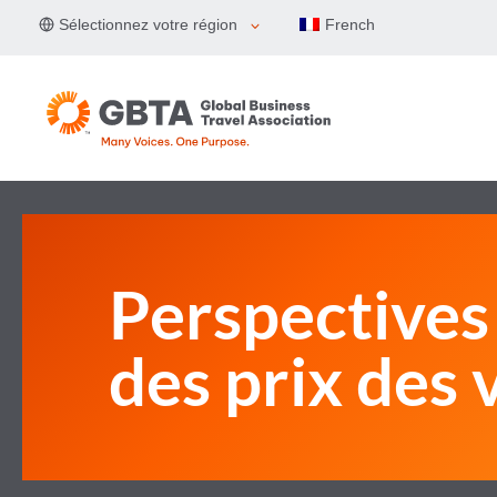
Aller
Sélectionnez votre région
French
au
contenu
Perspectives
des prix des