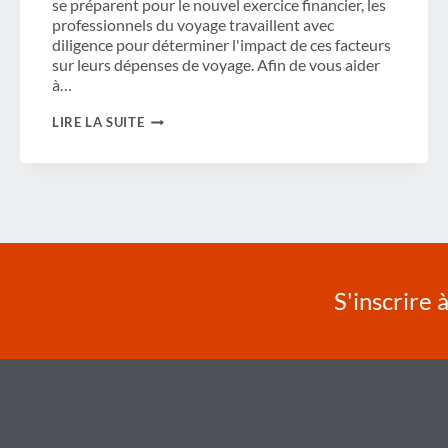
se préparent pour le nouvel exercice financier, les
professionnels du voyage travaillent avec
diligence pour déterminer l'impact de ces facteurs
sur leurs dépenses de voyage. Afin de vous aider
à…
TIRER
LIRE LA SUITE
LE
MEILLEUR
PARTI
DE
VOS
DÉPENSES
DE
VOYAGE
EN
2017
S'inscrire 