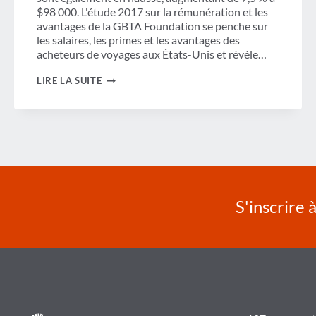
$98 000. L'étude 2017 sur la rémunération et les
avantages de la GBTA Foundation se penche sur
les salaires, les primes et les avantages des
acheteurs de voyages aux États-Unis et révèle…
RÉMUNÉRATION
LIRE LA SUITE
DES
ACHETEURS
DE
VOYAGES
EN
HAUSSE
DE
5,5 %
D'UNE
ANNÉE
SUR
S'inscrire 
L'AUTRE