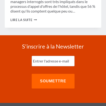
managers interrogés sont très impliqués dans le
processus d'appel d'offres de l'hôtel, tandis que 56 %
disent qu'ils comptent quelque peu ou…
AMÉLIORER
LIRE LA SUITE
LE
PROCESSUS
D'APPEL
D'OFFRES
DE
L'HÔTEL
S'inscrire à la Newsletter
Entrez
l'e-
mail
(Nécessaire)