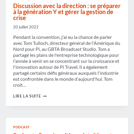
Discussion avec la direction : se préparer
à la génération Y et gérer la gestion de
crise
20 juillet 2022
Pendant la convention, j'ai eu la chance de parler
avec Tom Tulloch, directeur général de l'Amérique du
Nord pour Pi, au GBTA Broadcast Studio. Tom a
partagé les plans de l'entreprise technologique pour
l'année à venir en se concentrant sur la croissance et
l'innovation autour de Pi Travel. Il a également
partagé certains défis généraux auxquels l'industrie
est confrontée dans le monde d'aujourd'hui. Tom
croit…
DISCUSSION
LIRE LA SUITE
AVEC
LA
DIRECTION :
SE
PRÉPARER
À
PODCAST
LA
GÉNÉRATION