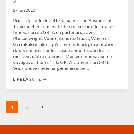
2
DE
LA
27 juin 2018
DIRECTION
DE
Pour l'épisode de cette semaine, The Business of
BCD
TRAVEL
Travel met en lumière le deuxième tour de la série
Innovation de GBTA en partenariat avec
Phocuswright. Vous entendrez Gaest, Waylo et
GermFalcon alors qu'ils livrent leurs présentations
de six minutes sur les raisons pour lesquelles ils
méritent d'être nommés "Meilleur innovateur en
voyages d'affaires" à la GBTA Convention 2018.
Vous pouvez télécharger et écouter…
PODCAST
LIRE LA SUITE
:
GBTA
INNOVATION
SERIES
EN
Navigation
Page
1
2
PARTENARIAT
de
AVEC
PHOCUSWRIGHT
suivante
page
–
PARTIE
2