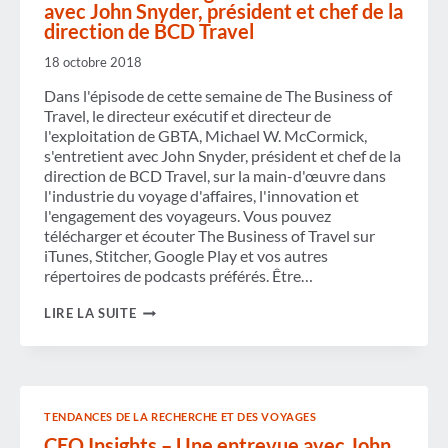
avec John Snyder, président et chef de la
direction de BCD Travel
18 octobre 2018
Dans l'épisode de cette semaine de The Business of
Travel, le directeur exécutif et directeur de
l'exploitation de GBTA, Michael W. McCormick,
s'entretient avec John Snyder, président et chef de la
direction de BCD Travel, sur la main-d'œuvre dans
l'industrie du voyage d'affaires, l'innovation et
l'engagement des voyageurs. Vous pouvez
télécharger et écouter The Business of Travel sur
iTunes, Stitcher, Google Play et vos autres
répertoires de podcasts préférés. Être…
PODCAST :
LIRE LA SUITE
CEO
INSIGHTS
-
UNE
ENTREVUE
AVEC
TENDANCES DE LA RECHERCHE ET DES VOYAGES
JOHN
SNYDER,
CEO Insights – Une entrevue avec John