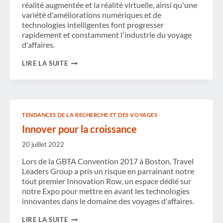
réalité augmentée et la réalité virtuelle, ainsi qu'une
variété d'améliorations numériques et de
technologies intelligentes font progresser
rapidement et constamment l'industrie du voyage
d'affaires.
L'ÉLAN
LIRE LA SUITE
DE
LA
TECHNOLOGIE
ET
DE
L'INNOVATION
TENDANCES DE LA RECHERCHE ET DES VOYAGES
DANS
LES
Innover pour la croissance
VOYAGES
D'AFFAIRES
20 juillet 2022
Lors de la GBTA Convention 2017 à Boston, Travel
Leaders Group a pris un risque en parrainant notre
tout premier Innovation Row, un espace dédié sur
notre Expo pour mettre en avant les technologies
innovantes dans le domaine des voyages d'affaires.
INNOVER
LIRE LA SUITE