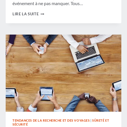
événement à ne pas manquer. Tous…
GBTA
LIRE LA SUITE
DÉVOILE
LA
PROGRAMMATION
DE
LA
JOURNÉE
DES
MÉDIAS
POUR
LA
GBTA
CONVENTION
2017
TENDANCES DE LA RECHERCHE ET DES VOYAGES
|
SÛRETÉ ET
SÉCURITÉ