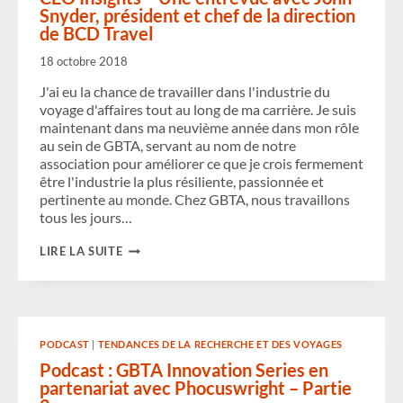
PRÉSIDENT
Snyder, président et chef de la direction
ET
de BCD Travel
CHEF
DE
18 octobre 2018
LA
DIRECTION
J'ai eu la chance de travailler dans l'industrie du
DE
BCD
voyage d'affaires tout au long de ma carrière. Je suis
TRAVEL
maintenant dans ma neuvième année dans mon rôle
au sein de GBTA, servant au nom de notre
association pour améliorer ce que je crois fermement
être l'industrie la plus résiliente, passionnée et
pertinente au monde. Chez GBTA, nous travaillons
tous les jours…
CEO
LIRE LA SUITE
INSIGHTS
–
UNE
ENTREVUE
AVEC
JOHN
PODCAST
|
TENDANCES DE LA RECHERCHE ET DES VOYAGES
SNYDER,
PRÉSIDENT
Podcast : GBTA Innovation Series en
ET
partenariat avec Phocuswright – Partie
CHEF