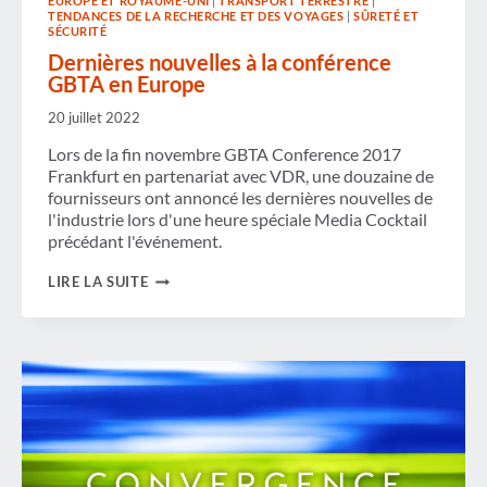
EUROPE ET ROYAUME-UNI
|
TRANSPORT TERRESTRE
|
TENDANCES DE LA RECHERCHE ET DES VOYAGES
|
SÛRETÉ ET
SÉCURITÉ
Dernières nouvelles à la conférence
GBTA en Europe
20 juillet 2022
Lors de la fin novembre GBTA Conference 2017
Frankfurt en partenariat avec VDR, une douzaine de
fournisseurs ont annoncé les dernières nouvelles de
l'industrie lors d'une heure spéciale Media Cocktail
précédant l'événement.
DERNIÈRES
LIRE LA SUITE
NOUVELLES
À
LA
CONFÉRENCE
GBTA
EN
EUROPE