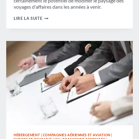
certainement le potentiel de modifier le paysage des
voyages d'affaires dans les années à venir.
L'IMPACT
LIRE LA SUITE
DE
LA
RÉALITÉ
AUGMENTÉE
SUR
LES
VOYAGES
HÉBERGEMENT
|
COMPAGNIES AÉRIENNES ET AVIATION
|