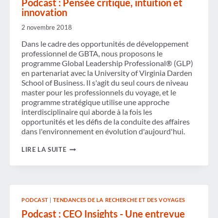
Podcast : Pensée critique, intuition et
Y
innovation
ET
GÉRER
2 novembre 2018
LA
GESTION
Dans le cadre des opportunités de développement
DE
professionnel de GBTA, nous proposons le
CRISE
programme Global Leadership Professional® (GLP)
en partenariat avec la University of Virginia Darden
School of Business. Il s'agit du seul cours de niveau
master pour les professionnels du voyage, et le
programme stratégique utilise une approche
interdisciplinaire qui aborde à la fois les
opportunités et les défis de la conduite des affaires
dans l'environnement en évolution d'aujourd'hui.
PODCAST :
LIRE LA SUITE
PENSÉE
CRITIQUE,
INTUITION
ET
INNOVATION
PODCAST
|
TENDANCES DE LA RECHERCHE ET DES VOYAGES
Podcast : CEO Insights - Une entrevue