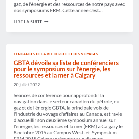
gaz, de l'énergie et des ressources de notre pays avec
nos symposiums ERM. Cette année c'est…
LES
LIRE LA SUITE
MEILLEURS
CONFÉRENCIERS
PRÉVUS
POUR
LE
SYMPOSIUM
TENDANCES DE LA RECHERCHE ET DES VOYAGES
ERM
DE
GBTA dévoile sa liste de conférenciers
GBTA
pour le symposium sur l'énergie, les
À
ressources et la mer à Calgary
CALGARY
20 juillet 2022
Séances de conférence pour approfondir la
navigation dans le secteur canadien du pétrole, du
gaz et de l'énergie GBTA, la principale voix de
l'industrie du voyage d'affaires au Canada, est ravie
d'accueillir son deuxième symposium annuel sur
l'énergie, les ressources et la mer (ERM) à Calgary le
8 octobre 2015 au Campus WestJet. Symposium
ERM 2015 Calgary présentera un discours