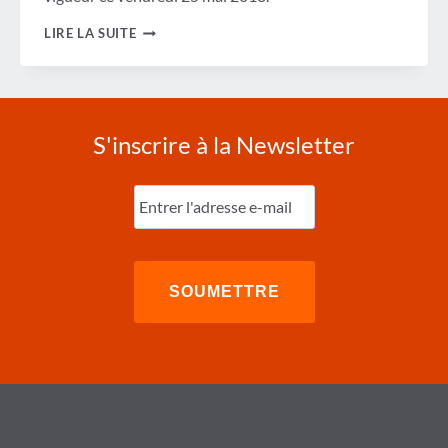
PODCAST :
LIRE LA SUITE
QUE
SIGNIFIE
RGPD
DE
TOUTE
FAÇON ?
S'inscrire à la Newsletter
Entrez
l'e-
mail
(Nécessaire)