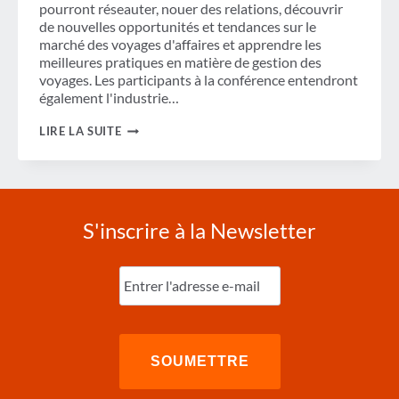
pourront réseauter, nouer des relations, découvrir
de nouvelles opportunités et tendances sur le
marché des voyages d'affaires et apprendre les
meilleures pratiques en matière de gestion des
voyages. Les participants à la conférence entendront
également l'industrie…
LES
LIRE LA SUITE
VOYAGES
D'AFFAIRES
AU
BRÉSIL
FACE
À
S'inscrire à la Newsletter
DES
VENTS
CONTRAIRES
Entrez
IMPORTANTS
l'e-
EN
mail
2015
(Nécessaire)