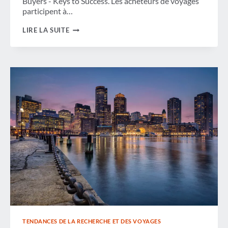
Buyers - Keys to Success. Les acheteurs de voyages
participent à…
PERCER
LIRE LA SUITE
POUR
ENTRER
EN
CONTACT
AVEC
LES
ACHETEURS
DE
VOYAGES
D'AFFAIRES
TENDANCES DE LA RECHERCHE ET DES VOYAGES