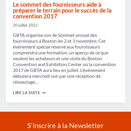
Le sommet des fournisseurs aide à
préparer le terrain pour le succès de la
convention 2017
20 juillet 2022
GBTA organise son 4e Sommet annuel des
fournisseurs à Boston les 2 et 3 novembre. Cet
événement spécial réservé aux fournisseurs
comprendra une formation, un aperçu de ce que
veulent les acheteurs et une visite du Boston
Convention and Exhibition Center où la convention
2017 de GBTA aura lieu en juillet. L'événement
débutera mercredi soir par une réception de
réseautage…
LE
LIRE LA SUITE
SOMMET
DES
FOURNISSEURS
AIDE
À
PRÉPARER
S'inscrire à la Newsletter
LE
TERRAIN