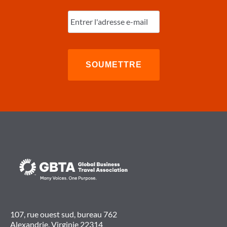
POUR
Entrez
LE
l'e-
SUCCÈS
DE
mail
(Nécessaire)
LA
CONVENTION
2017
107, rue ouest sud, bureau 762
Alexandrie, Virginie 22314