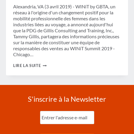
SCÈNE
Alexandria, VA (3 avril 2019) - WINiT by GBTA, un
PRINCIPALE
réseau à l'origine d'un changement positif pour la
mobilité professionnelle des femmes dans les
industries liées au voyage, a annoncé aujourd'hui
que la PDG de Gillis Consulting and Training, Inc.,
Tammy Gillis, partagera des informations précieuses
sur la manière de constituer une équipe de
responsables des ventes au WINiT Summit 2019 -
Chicago…
SESSION
LIRE LA SUITE
DE
LEADERSHIP
DYNAMIQUE
AJOUTÉE
À
LA
S'inscrire à la Newsletter
PROGRAMMATION
DU
WINIT
Entrez
SUMMIT
l'e-
2019
mail
-
(Nécessaire)
CHICAGO