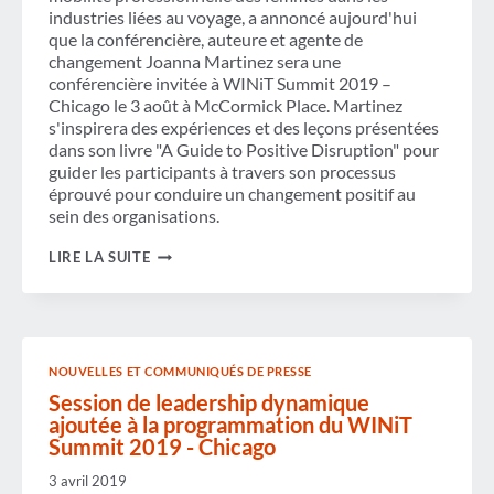
industries liées au voyage, a annoncé aujourd'hui
que la conférencière, auteure et agente de
changement Joanna Martinez sera une
conférencière invitée à WINiT Summit 2019 –
Chicago le 3 août à McCormick Place. Martinez
s'inspirera des expériences et des leçons présentées
dans son livre "A Guide to Positive Disruption" pour
guider les participants à travers son processus
éprouvé pour conduire un changement positif au
sein des organisations.
WINIT
LIRE LA SUITE
SUMMIT
2019
-
CHICAGO
PRÉSENTERA
JOANNA
NOUVELLES ET COMMUNIQUÉS DE PRESSE
MARTINEZ,
PERTURBATEUR
Session de leadership dynamique
COMMERCIAL
ajoutée à la programmation du WINiT
ET
Summit 2019 - Chicago
AUTEUR,
SUR
3 avril 2019
LA