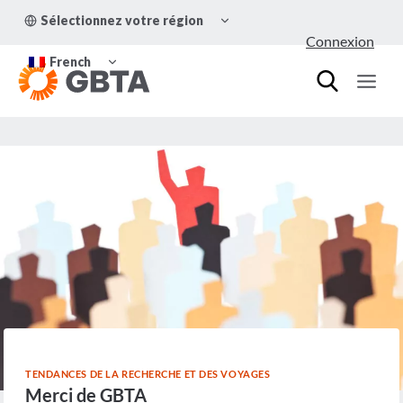
Aller
OUVRIR/FERMER
Sélectionnez votre région
au
LE
Connexion
MENU
contenu
OUVRIR/FERMER
ENFANT
French
LE
MENU
ENFANT
TENDANCES DE LA RECHERCHE ET DES VOYAGES
Merci de GBTA