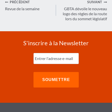
Navigation
PRÉCÉDENT
SUIVANT
de
Revue de la semaine
GBTA dévoile le nouveau
logo des règles de la route
l’article
lors du sommet législatif
S'inscrire à la Newsletter
Entrez
l'e-
mail
(Nécessaire)