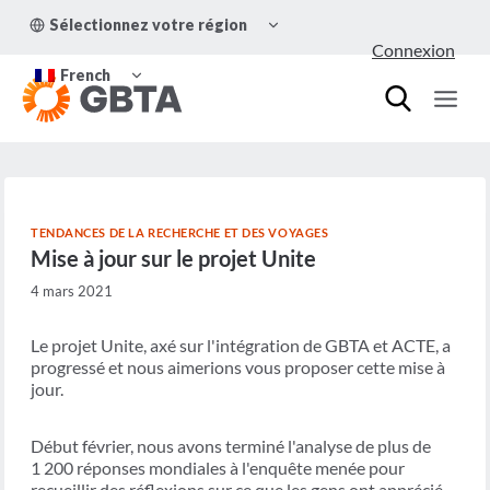
Aller
OUVRIR/FERMER
Sélectionnez votre région
au
LE
Connexion
MENU
contenu
OUVRIR/FERMER
ENFANT
French
LE
MENU
ENFANT
TENDANCES DE LA RECHERCHE ET DES VOYAGES
Mise à jour sur le projet Unite
4 mars 2021
Le projet Unite, axé sur l'intégration de GBTA et ACTE, a
progressé et nous aimerions vous proposer cette mise à
jour.
Début février, nous avons terminé l'analyse de plus de
1 200 réponses mondiales à l'enquête menée pour
recueillir des réflexions sur ce que les gens ont apprécié