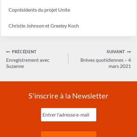
Coprésidents du projet Unite
Christle Johnson et Greeley Koch
Navigation
PRÉCÉDENT
SUIVANT
de
Enregistrement avec
Brèves quotidiennes – 4
Suzanne
mars 2021
l’article
S'inscrire à la Newsletter
Entrez
l'e-
mail
(Nécessaire)