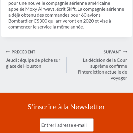
pour une nouvelle compagnie aérienne américaine
appelée Moxy Airways, écrit Skift. La compagnie aérienne
a déjà obtenu des commandes pour 60 avions
Bombardier CS300 qui arriveront en 2020 et vise à
commencer le service la même année.
Navigation
PRÉCÉDENT
SUIVANT
de
Jeudi : équipe de pêche sur
La décision de la Cour
glace de Houston
suprême confirme
l’article
l'interdiction actuelle de
voyager
S'inscrire à la Newsletter
Entrez
l'e-
mail
(Nécessaire)