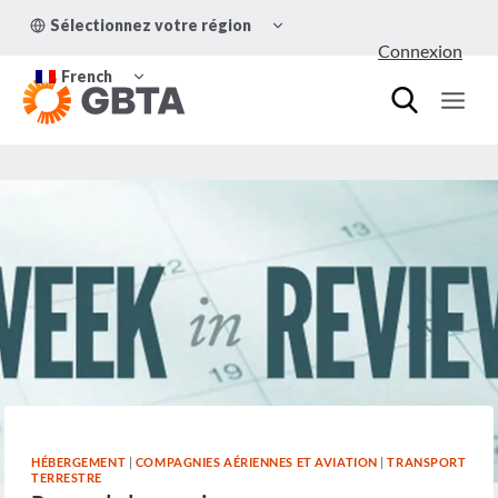
Aller
OUVRIR/FERMER
Sélectionnez votre région
au
LE
Connexion
MENU
contenu
OUVRIR/FERMER
ENFANT
French
LE
MENU
ENFANT
HÉBERGEMENT
|
COMPAGNIES AÉRIENNES ET AVIATION
|
TRANSPORT
TERRESTRE