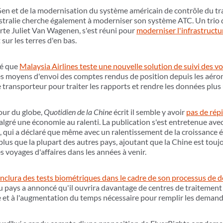
 et de la modernisation du système américain de contrôle du traf
ustralie cherche également à moderniser son système ATC. Un trio 
orte Juliet Van Wagenen, s'est réuni pour
moderniser l'infrastructur
 sur les terres d'en bas.
é que
Malaysia Airlines teste une nouvelle solution de suivi des vo
es moyens d'envoi des comptes rendus de position depuis les aérone
 transporteur pour traiter les rapports et rendre les données plus 
our du globe,
Quotidien de la Chine
écrit il semble y avoir
pas de répi
lgré une économie au ralenti. La publication s'est entretenue avec 
 qui a déclaré que même avec un ralentissement de la croissance 
plus que la plupart des autres pays, ajoutant que la Chine est toujo
 voyages d'affaires dans les années à venir.
 inclura des tests biométriques dans le cadre de son processus de 
 pays a annoncé qu'il ouvrira davantage de centres de traitement 
et à l'augmentation du temps nécessaire pour remplir les demande