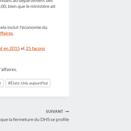
andant au département des
00, bien que le ministère ait
ela inclut l'économie du
ffaires
.
nt en 2015
et
25 façons
affaires.
r
#
États-Unis aujourd'hui
SUIVANT
 que la fermeture du DHS se profile