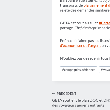
Bart Jansen de
États-Unis aujo
transports de
plafonnement des
rejeté des demandes similaires
GBTA est tout au sujet
#Part
partage.
Chef d'entreprise
parl
Enfin, qui n'aime pas les liste
d'économiser de l'argent
en vo
N'oubliez pas de revenir tous 
Étiquettes
#
compagnies aériennes
#
Voya
de
la
publication :
Navigation
PRÉCÉDENT
GBTA soutient le plan DOC et DHS
de
des voyageurs aériens entrants