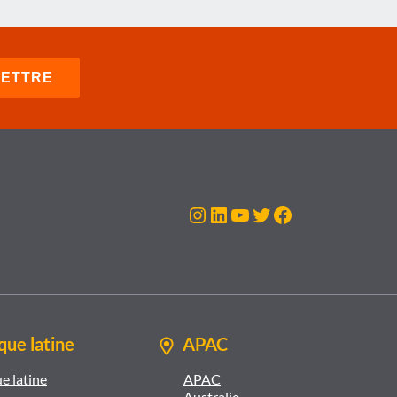
Instagram
LinkedIn
YouTube
Twitter
Facebook
ue latine
APAC
e latine
APAC
Australie