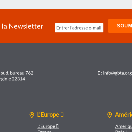
à la Newsletter
t sud, bureau 762
E :
info@gbta.org
irginie 22314
L'Europe 
Amériq
L'Europe 
Amériqu
France
Brésil