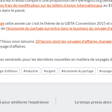
urd'hui
a rendu compte d'une proposition de FlyerRights.org dem
 frais de modification sur les billets d'avion internationaux
au $1
 dans le passé.
age
cette année car c'est le thème de la GBTA Convention 2015 et c
e de
l'économie du partage qui entre dans le business du voyage d'a
s ? Nous vous laissons
10 façons dont les voyages d'affaires change
yage d'affaires.
les vendredis pour les dernières nouvelles en matière de voyages d'
ge d'affaires
#
industrie
#
argent
#
économie du partage
#
voyage
 pour améliorer l'expérience
Le temps presse alors